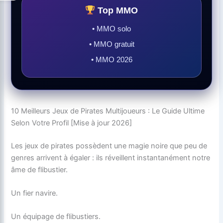
Top MMO
• MMO solo
• MMO gratuit
• MMO 2026
10 Meilleurs Jeux de Pirates Multijoueurs : Le Guide Ultime
Selon Votre Profil [Mise à jour 2026]
Les jeux de pirates possèdent une magie noire que peu de
genres arrivent à égaler : ils réveillent instantanément notre
âme de flibustier.
Un fier navire.
Un équipage de flibustiers.