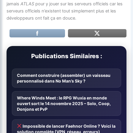
jamais
ATLAS
pour y jouer sur les serveurs officiels car les
serveurs officiels n’existent tout simplement plus et les
développeurs ont fait ça en douce.
Publications Similaires :
Comment construire (assembler) un vaisseau
personnalisé dans No Man’s Sky ?
Where Winds Meet : le RPG Wuxia en monde
ouvert sort le 14 novembre 2025 – Solo, Coop,
Donjons et PvP
Impossible de lancer Faehnor Online ? Voici la
solution complète (VPN, réseau, erreurs)