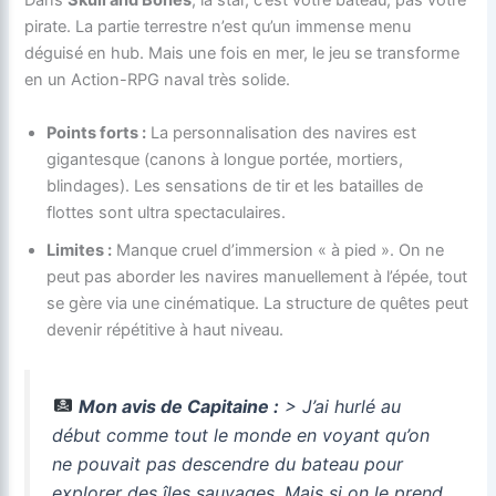
Dans
Skull and Bones
, la star, c’est votre bateau, pas votre
pirate. La partie terrestre n’est qu’un immense menu
déguisé en hub. Mais une fois en mer, le jeu se transforme
en un Action-RPG naval très solide.
Points forts :
La personnalisation des navires est
gigantesque (canons à longue portée, mortiers,
blindages). Les sensations de tir et les batailles de
flottes sont ultra spectaculaires.
Limites :
Manque cruel d’immersion « à pied ». On ne
peut pas aborder les navires manuellement à l’épée, tout
se gère via une cinématique. La structure de quêtes peut
devenir répétitive à haut niveau.
Mon avis de Capitaine :
> J’ai hurlé au
début comme tout le monde en voyant qu’on
ne pouvait pas descendre du bateau pour
explorer des îles sauvages. Mais si on le prend