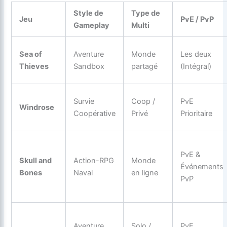
Style de
Type de
Jeu
PvE / PvP
Gameplay
Multi
Sea of
Aventure
Monde
Les deux
Thieves
Sandbox
partagé
(Intégral)
Survie
Coop /
PvE
Windrose
Coopérative
Privé
Prioritaire
PvE &
Skull and
Action-RPG
Monde
Événements
Bones
Naval
en ligne
PvP
Aventure
Solo /
PvE