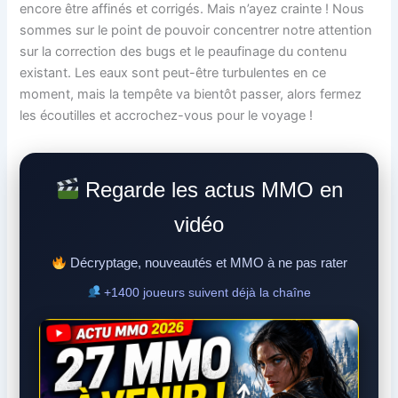
encore être affinés et corrigés. Mais n’ayez crainte ! Nous
sommes sur le point de pouvoir concentrer notre attention
sur la correction des bugs et le peaufinage du contenu
existant. Les eaux sont peut-être turbulentes en ce
moment, mais la tempête va bientôt passer, alors fermez
les écoutilles et accrochez-vous pour le voyage !
Regarde les actus MMO en
vidéo
Décryptage, nouveautés et MMO à ne pas rater
+1400 joueurs suivent déjà la chaîne