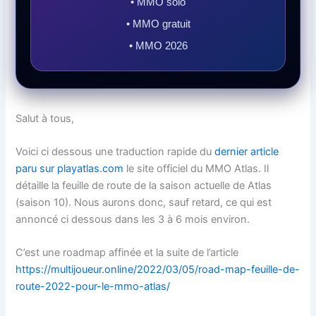
• MMO solo
• MMO gratuit
• MMO 2026
Salut à tous,
Voici ci dessous une traduction rapide du
dernier article
paru sur playatlas.com
le site officiel du MMO Atlas. Il
détaille la feuille de route de la saison actuelle de Atlas
(saison 10). Nous aurons donc, sauf retard, ce qui est
annoncé ci dessous dans les 3 à 6 mois environ.
C’est une roadmap affinée et la suite de l’article
https://multijoueur.online/2022/03/05/road-map-feuille-de-
route-2022-pour-le-mmo-atlas/