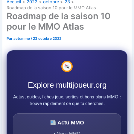
Accueil
2022
octobre
23
Roadmap de la saison 10 pour le MMO Atlas
Roadmap de la saison 10
pour le MMO Atlas
Par
actummo
/
23 octobre 2022
Explore multijoueur.org
Actus, guides, fiches jeux, sorties et bons plans MMO :
trouve rapidement ce que tu cherches.
Actu MMO
• News MMO